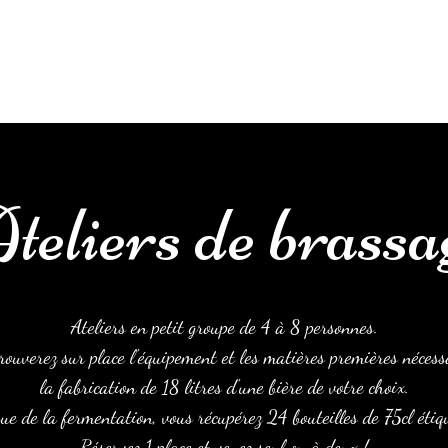
Accueil
À propos
Les ateliers
Cartes cadeaux
Ré
teliers de brassa
Ateliers en petit groupe de 4 à 8 personnes.
rouverez sur place l'équipement et les matières premières nécess
la fabrication de 18 litres d'une bière de votre choix.
sue de la fermentation, vous récupérez 24 bouteilles de 75cl étiq
Réservez 1 place et venez seul ou à deux !