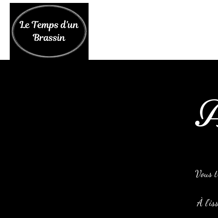
A
Vous t
À l'is