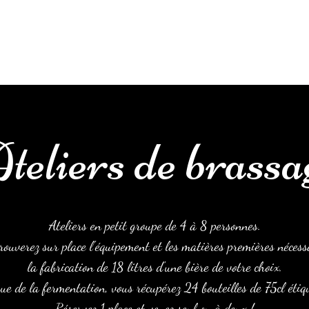
Accueil
À propos
Les ateliers
Cartes cadeaux
Ré
teliers de brassa
Ateliers en petit groupe de 4 à 8 personnes.
rouverez sur place l'équipement et les matières premières nécess
la fabrication de 18 litres d'une bière de votre choix.
sue de la fermentation, vous récupérez 24 bouteilles de 75cl étiq
Réservez 1 place et venez seul ou à deux !