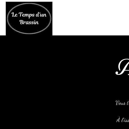
A
Vous t
À l'is