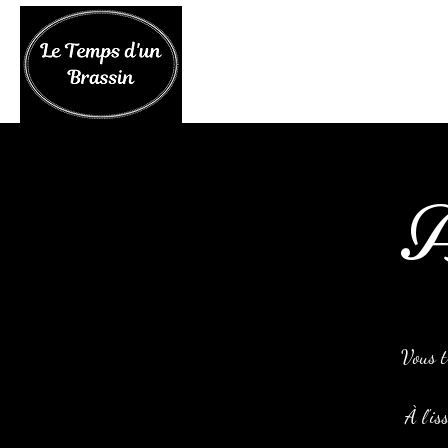
A
Vous t
À l'is