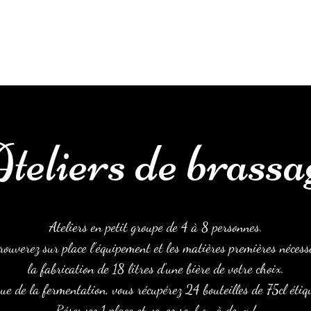
Accueil
À propos
Les ateliers
Cartes cadeaux
Ré
teliers de brassa
Ateliers en petit groupe de 4 à 8 personnes.
rouverez sur place l'équipement et les matières premières nécess
la fabrication de 18 litres d'une bière de votre choix.
sue de la fermentation, vous récupérez 24 bouteilles de 75cl étiq
Réservez 1 place et venez seul ou à deux !