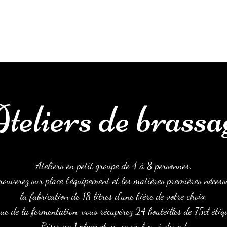
Accueil
À propos
Les ateliers
Cartes cadeaux
Ré
teliers de brassa
Ateliers en petit groupe de 4 à 8 personnes.
rouverez sur place l'équipement et les matières premières nécess
la fabrication de 18 litres d'une bière de votre choix.
sue de la fermentation, vous récupérez 24 bouteilles de 75cl étiq
Réservez 1 place et venez seul ou à deux !