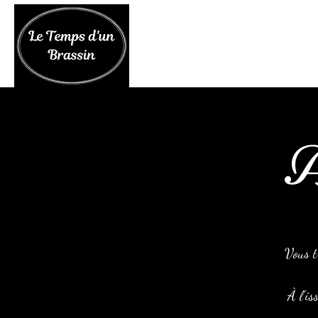
A
Vous t
À l'is